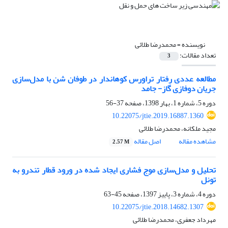
نویسنده =
محمدرضا طلائی
تعداد مقالات:
3
مطالعه عددی رفتار تراورس کوهان‏دار در طوفان شن با مدل‌سازی
جریان دوفازی گاز- جامد
دوره 5، شماره 1، بهار 1398، صفحه
37-56
10.22075/jtie.2019.16887.1360
مجید ملکانه، محمدرضا طلائی
مشاهده مقاله
اصل مقاله
2.57 M
تحلیل و مدل‌سازی موج فشاری ایجاد شده در ورود قطار تندرو به
تونل
دوره 4، شماره 3، پاییز 1397، صفحه
45-63
10.22075/jtie.2018.14682.1307
مهرداد جعفری، محمدرضا طلائی