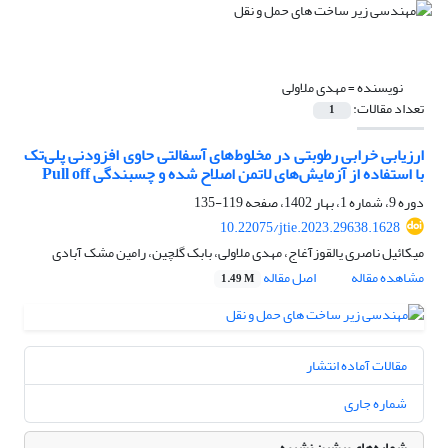
نویسنده =
مهدی ملاولی
تعداد مقالات:
1
ارزیابی خرابی رطوبتی در مخلوط‌های آسفالتی حاوی افزودنی پلی‌تک
با استفاده از آزمایش‌های لاتمن اصلاح شده و چسبندگی Pull off
دوره 9، شماره 1، بهار 1402، صفحه
119-135
10.22075/jtie.2023.29638.1628
میکائیل ناصری یالقوزآغاج، مهدی ملاولی، بابک گلچین، رامین مشک آبادی
مشاهده مقاله
اصل مقاله
1.49 M
مقالات آماده انتشار
شماره جاری
شماره‌های پیشین نشریه