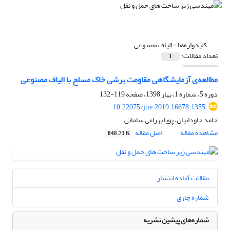
کلیدواژه‌ها =
الیاف مصنوعی
تعداد مقالات:
1
مطالعه‌ی آزمایشگاهی مقاومت برشی خاک مسلح با الیاف مصنوعی
دوره 5، شماره 1، بهار 1398، صفحه
119-132
10.22075/jtie.2019.16678.1355
حامد جاودانیان، پویا بهرامی سامانی
مشاهده مقاله
اصل مقاله
848.73 K
مقالات آماده انتشار
شماره جاری
شماره‌های پیشین نشریه