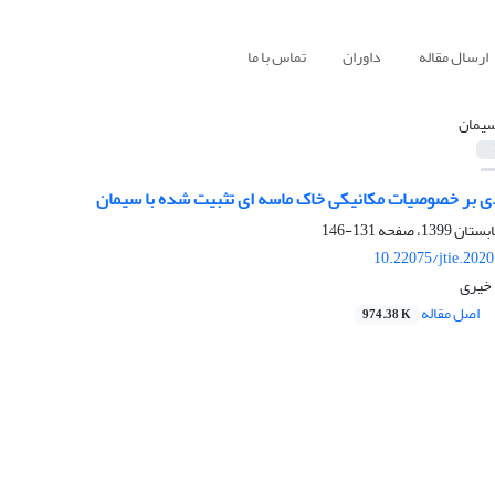
ارسال مقاله
داوران
تماس با ما
 سیمان
یدی بر خصوصیات مکانیکی خاک ماسه ای تثبیت شده با سیمان
131-146
10.22075/jtie.202
 خیری
اصل مقاله
974.38 K