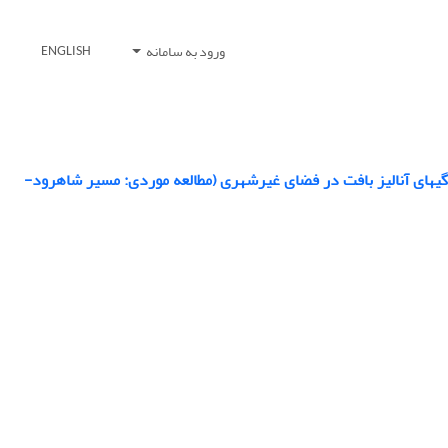
ورود به سامانه
ENGLISH
اتیک شبکه راه براساس ادغام تصاویر ماهواره‌ای سنتینل1 و سنتینل2 با ویژگی‏های آنالیز بافت در فضای غیرشهری (مطالعه موردی: مسیر شاهرود-