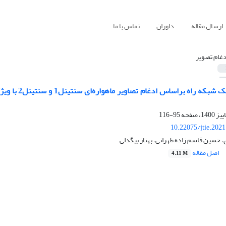
ارسال مقاله
داوران
تماس با ما
دغام تصویر
استخراج اتوم
95-116
10.22075/jtie.202
حسین قاسم زاده طهرانی، بهناز بیگدلی
اصل مقاله
4.11 M