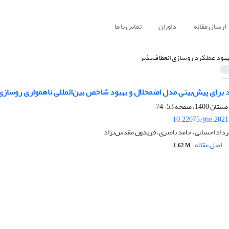
ارسال مقاله
داوران
تماس با ما
هبود عملکرد روسازی انعطاف‌پذیر
 برای پیش‌بینی مدل اضمحلال و بهبود شاخص بین‌المللی ناهمواری روسازی 
53-74
10.22075/jtie.202
رداد احسانی، حامد ناصری، فریدون مقدس‌نژاد
اصل مقاله
1.62 M