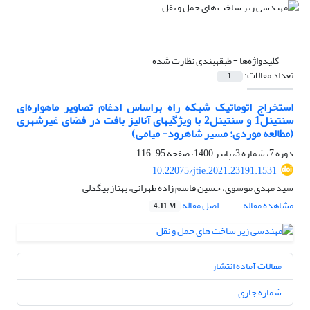
کلیدواژه‌ها =
طبقه‏بندی نظارت شده
تعداد مقالات:
1
استخراج اتوماتیک شبکه راه براساس ادغام تصاویر ماهواره‌ای
سنتینل1 و سنتینل2 با ویژگی‏های آنالیز بافت در فضای غیرشهری
(مطالعه موردی: مسیر شاهرود- میامی)
دوره 7، شماره 3، پاییز 1400، صفحه
95-116
10.22075/jtie.2021.23191.1531
سید مهدی موسوی، حسین قاسم زاده طهرانی، بهناز بیگدلی
مشاهده مقاله
اصل مقاله
4.11 M
مقالات آماده انتشار
شماره جاری