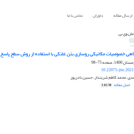
ارسال مقاله
داوران
تماس با ما
مان وی بی
گاهی خصوصیات مکانیکی روسازی بتن غلتکی با استفاده از روش سطح پاسخ
75-98
10.22075/jtie.202
ی، محمد کاظم شربتدار، حسین نادرپور
اصل مقاله
3.02 M