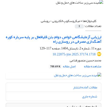
کلیدواژه‌ها =
میکروسکوپ الکترونی - روبشی
تعداد مقالات:
1
ارزیابی آزمایشگاهی خواص دوام بتن قلیافعال بر پایه سرباره کوره
آهن‏گدازی مصرفی در روسازی راه‌
دوره 11، شماره 2، تابستان 1404، صفحه
117-129
10.22075/jtie.2025.37174.1718
محمدحسین منصورقناعی
مشاهده مقاله
اصل مقاله
788.69 K
مقالات آماده انتشار
شماره جاری
شماره‌های پیشین نشریه