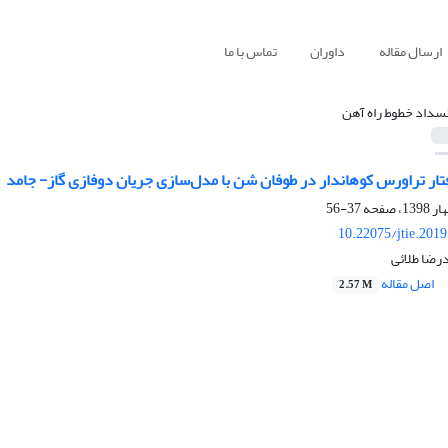
ارسال مقاله
داوران
تماس با ما
نسداد خطوط راه آهن
ار تراورس کوهان‏دار در طوفان شن با مدل‌سازی جریان دوفازی گاز- جامد
37-56
10.22075/jtie.201
رضا طلائی
اصل مقاله
2.57 M