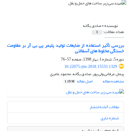
نویسنده =
صادق یگانه
تعداد مقالات:
1
بررسی تأثیر استفاده از ضایعات تولید پلیمر پی ‌بی ‌آر بر مقاومت
خستگی مخلوط های آسفالتی
دوره 5، شماره 1، بهار 1398، صفحه
57-76
10.22075/jtie.2018.15533.1329
پیمان عرفانی ولی پور، صادق یگانه، محمود عامری
مشاهده مقاله
اصل مقاله
1.19 M
مقالات آماده انتشار
شماره جاری
شماره‌های پیشین نشریه