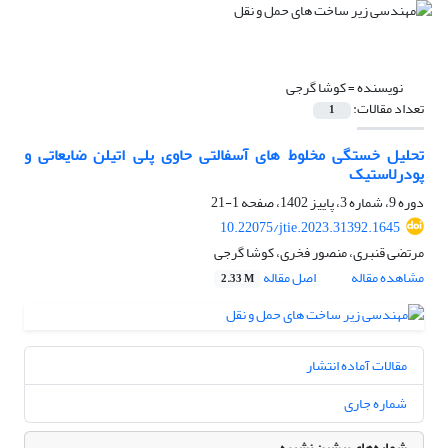
نویسنده =
کوشا گرجی
تعداد مقالات:
1
تحلیل خستگی مخلوط های آسفالتی حاوی پلی اتیلن ضایعاتی و
پودرلاستیک
دوره 9، شماره 3، پاییز 1402، صفحه
1-21
10.22075/jtie.2023.31392.1645
مرتضی قنبری، منصور فخری، کوشا گرجی
مشاهده مقاله
اصل مقاله
2.33 M
مقالات آماده انتشار
شماره جاری
شماره‌های پیشین نشریه