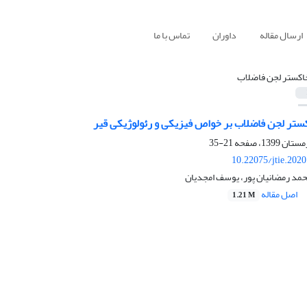
ارسال مقاله
داوران
تماس با ما
اکستر لجن فاضلاب
کستر لجن فاضلاب بر خواص فیزیکی و رئولوژیکی قیر
21-35
10.22075/jtie.202
حمد رمضانیان پور، یوسف امجدیان
اصل مقاله
1.21 M