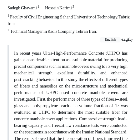
1
2
Sadegh Ghavami
Hossein Karimi
1
Faculty of Civil Engineering, Sahand University of Technology, Tabriz,
Iran
2
Technical Manager in Radis Company, Tehran, Iran.
چکیده
English
In recent years, Ultra‑High‑Performance Concrete (UHPC) has
gained considerable attention as a suitable material for producing
precast components such as manhole covers, owing to its very high
mechanical strength, excellent durability, and enhanced
post‑cracking behavior. In this study, the effects of different types
of fibers and nanosilica on the microstructure and mechanical
performance of UHPC‑based concrete manhole covers are
investigated. First, the performance of three types of fibers—steel,
glass, and polypropylene—each at a volume fraction of 1%, was
evaluated in UHPC to determine the most suitable fiber for
concrete manhole cover applications. Compressive strength, load-
bearing capacity, and freeze–thaw resistance tests were conducted
on the specimens in accordance with the Iranian National Standard.
The results showed that the incorporation of fibers improved the