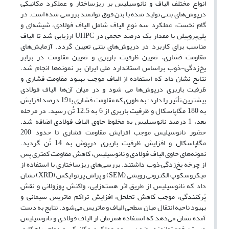
انواع مختلف الیاف و نانوسیلیس بر ریزساختار و عملکرد مکانیکی
درپوش‌های بتنی تولید شده با بتن فوق توانمند بررسی شده است. در
گام نخست، عملکرد سه نوع الیاف شامل الیاف فولادی، شیشه‌ای و
پلی‌پروپیلن با مقدار یک درصد حجمی در UHPC ارزیابی شد تا الیاف
مناسب برای کاربرد در درپوش‌های بتنی تعیین گردد. آزمایش‌های
مقاومت فشاری، تعیین ظرفیت باربری و تعیین مقاومت در برابر
یخ‌زدگی-ذوب براساس استاندارد ملی ایران بر نمونه‌ها انجام شد.
نتایج نشان داد که استفاده از الیاف موجب بهبود مقاومت فشاری و
ظرفیت باربری درپوش‌ها می شود و در میان آن‌ها الیاف فولادی
بیشترین تأثیر را دارد؛ به طوری که مقاومت فشاری با 19 درصد افزایش
به 180 مگاپاسکال و ظرفیت باربری از 6 به 12.5 تُن رسید. در مرحله
بعد، 1 درصد نانوسیلیس به مخلوط حاوی الیاف فولادی اضافه شد.
حضور نانوسیلیس موجب افزایش مقاومت فشاری تا حدود 200
مگاپاسکال و افزایش ظرفیت باربری درپوش به 14 تُن گردید.
نمونه‌های حاوی الیاف فولادی و نانوسیلیس، کاهش مقاومت کمتری پس
از چرخه یخ‌زدگی–ذوب داشتند. بررسی‌های ریزساختاری با استفاده از
میکروسکوپ الکترونی روبشی (SEM) و پراش پرتو ایکس (XRD) نشان
داد که نانوسیلیس از طریق اثر هسته‌زایی، واکنش پوزولانی و نقش
پُرکنندگی، موجب کاهش تخلخل، افزایش تراکم ماتریس سیمانی و
بهبود ناحیه انتقال میان سطحی الیاف و ماتریس می‌شود. نتایج به دست
آمده نشان می‌دهد که استفاده همزمان از الیاف فولادی و نانوسیلیس
در بتن فوق‌توانمند، ضمن بهبود عملکرد مکانیکی و دوام، راهکاری