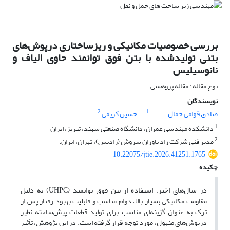
بررسی خصوصیات مکانیکی و ریزساختاری درپوش‌های
‌بتنی‌ تولید‌شده با بتن فوق توانمند حاوی الیاف و
نانوسیلیس
نوع مقاله : مقاله پژوهشی
نویسندگان
2
1
صادق قوامی جمال
حسین کریمی
1
دانشکده مهندسی عمران، دانشگاه صنعتی سهند، تبریز، ایران
2
مدیر فنی شرکت راد یاوران سروش (رادیس)، تهران، ایران.
10.22075/jtie.2026.41251.1765
چکیده
در سال‌های اخیر، استفاده از بتن فوق‌ توانمند (UHPC) به دلیل
مقاومت مکانیکی بسیار بالا، دوام مناسب و قابلیت بهبود رفتار پس از
ترک به عنوان گزینه‌ای مناسب برای تولید قطعات پیش‌ساخته نظیر
درپوش‌های منهول، مورد توجه قرار گرفته است. در این پژوهش، تأثیر