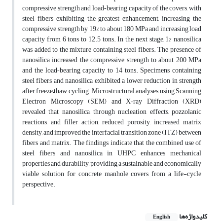
compressive strength and load‑bearing capacity of the covers, with
steel fibers exhibiting the greatest enhancement, increasing the
compressive strength by 19% to about 180 MPa and increasing load
capacity from 6 tons to 12.5 tons. In the next stage, 1% nanosilica
was added to the mixture containing steel fibers. The presence of
nanosilica increased the compressive strength to about 200 MPa
and the load‑bearing capacity to 14 tons. Specimens containing
steel fibers and nanosilica exhibited a lower reduction in strength
after freeze–thaw cycling. Microstructural analyses using Scanning
Electron Microscopy (SEM) and X‑ray Diffraction (XRD)
revealed that nanosilica, through nucleation effects, pozzolanic
reactions, and filler action, reduced porosity, increased matrix
density, and improved the interfacial transition zone (ITZ) between
fibers and matrix. The findings indicate that the combined use of
steel fibers and nanosilica in UHPC enhances mechanical
properties and durability, providing a sustainable and economically
viable solution for concrete manhole covers from a life-cycle
perspective.
کلیدواژه‌ها
English