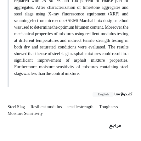
replaced with 25, 50, 75 and 100 percent of coarse part of
aggregates. After characterization of limestone aggregates and
steel slags using X-ray fluorescence equipment (XRF) and
scanning electron microscope (SEM), Marshall mix design method
was used to determine the optimum bitumen content. Moreover, the
mechanical properties of mixtures using resilient modulus testing
at different temperatures and indirect tensile strength testing in
both dry and saturated conditions were evaluated. The results
showed that the use of steel slag in asphalt mixtures could result in a
significant improvement of asphalt mixture properties.
Furthermore, moisture sensitivity of mixtures containing steel
slags was less than the control mixture.
کلیدواژه‌ها
English
Steel Slag
Resilient modulus
tensile strength
Toughness
Moisture Sensitivity
مراجع