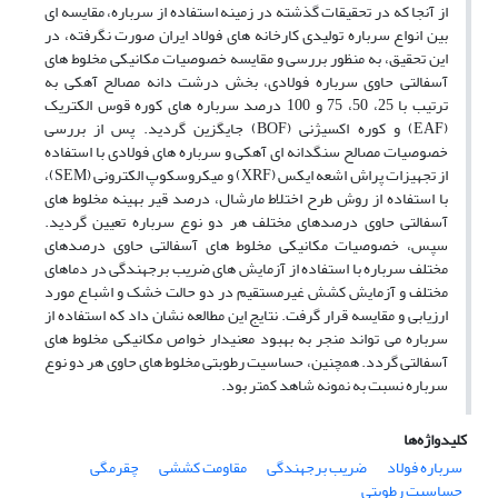
از آنجا که در تحقیقات گذشته در زمینه استفاده از سرباره، مقایسه­ ای
بین انواع سرباره تولیدی کارخانه­ های فولاد ایران صورت نگرفته، در
این تحقیق، به منظور بررسی و مقایسه خصوصیات مکانیکی مخلوط­ های
آسفالتی حاوی سرباره فولادی، بخش درشت­ دانه مصالح آهکی به
ترتیب با 25، 50، 75 و 100 درصد سرباره­ های کوره قوس الکتریک
(EAF) و کوره اکسیژنی (BOF) جایگزین گردید. پس از بررسی
خصوصیات مصالح سنگ‏دانه ­ای آهکی و سرباره­ های فولادی با استفاده
از تجهیزات پراش اشعه ایکس (XRF) و میکروسکوپ الکترونی (SEM)،
با استفاده از روش طرح اختلاط مارشال، درصد قیر بهینه مخلوط­ های
آسفالتی حاوی درصدهای مختلف هر دو نوع سرباره تعیین گردید.
سپس، خصوصیات مکانیکی مخلوط­ های آسفالتی حاوی درصدهای
مختلف سرباره با استفاده از آزمایش ­های ضریب برجهندگی در دماهای
مختلف و آزمایش کشش غیرمستقیم در دو حالت خشک و اشباع مورد
ارزیابی و مقایسه قرار گرفت. نتایج این مطالعه نشان داد که استفاده از
سرباره می ­تواند منجر به بهبود معنی­دار خواص مکانیکی مخلوط­ های
آسفالتی گردد. همچنین، حساسیت رطوبتی مخلوط ­های حاوی هر دو نوع
سرباره نسبت به نمونه شاهد کمتر بود.
کلیدواژه‌ها
سرباره فولاد
ضریب برجهندگی
مقاومت کششی
چقرمگی
حساسیت رطوبتی