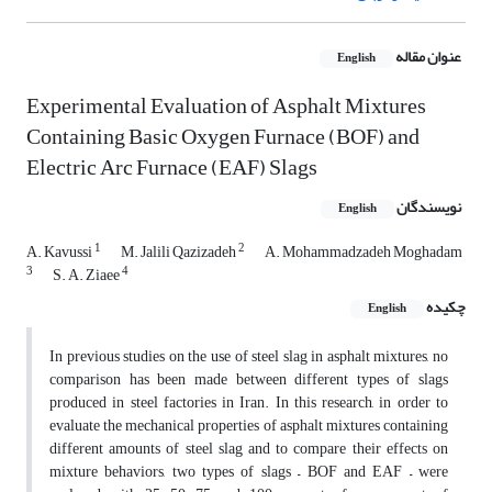
عنوان مقاله
English
Experimental Evaluation of Asphalt Mixtures
Containing Basic Oxygen Furnace (BOF) and
Electric Arc Furnace (EAF) Slags
نویسندگان
English
1
2
A. Kavussi
M. Jalili Qazizadeh
A. Mohammadzadeh Moghadam
3
4
S. A. Ziaee
چکیده
English
In previous studies on the use of steel slag in asphalt mixtures, no
comparison has been made between different types of slags
produced in steel factories in Iran. In this research, in order to
evaluate the mechanical properties of asphalt mixtures containing
different amounts of steel slag and to compare their effects on
mixture behaviors, two types of slags – BOF and EAF – were