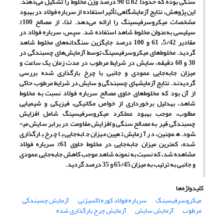
سنگی بوده که حدوداً 82 تا 90 درصد وزن مخلوط را تشکیل می‌ده
ن
د.
این پژوهش، نتایج آزمایشگاهی تأثیر استفاده از سرباره فولاد در بهبود
مشخصات میکروسرفیسینگ را ارائه می‌دهد. لذا، از مصالح 100%
سیلیسی به‌عنوان مخلوط شاهد استفاده شد. سپس، سرباره فولاد در
مقادیر 5/42، 61 و 100 درصد جایگزین سنگدانه‌های مخلوط شاهد
گردید. مخلوط‌های میکروسرفیسینگ توسط آزمایش‌های چسبندگی در
30 و 60 دقیقه، سایش در شرایط مرطوب در مدت زمان یک ساعت و
میزان جابه‌جایی عمودی و جانبی با چرخ بارگذاری شده بررسی
گردیدند. نتایج آزمایش­های چسبندگی‌ و سایش در شرایط مرطوب حاکی
از آن بود که مخلوط‌های حاوی مصالح سرباره فولاد نسبت به مخلوط
شاهد، به­دلیل برخورداری از خواص مکانیکی، فیزیکی و شیمیایی
مطلوب، موجب بهبود عملکرد میکروسرفیسینگ شامل افزایش
چسبندگی قیر به مصالح سنگی و افزایش مقاومت در برابر سایش می­
شود. همچنین، در آزمایش تعیین میزان جابه‌جایی با چرخ بارگذاری
شده، کمترین میزان جابه‌جایی در مخلوط حاوی 61% سرباره فولاد
مشاهده شد، که نسبت به نمونه شاهد موجب کاهش جابه‌جایی عمودی
و جانبی به ترتیب به میزان 65/45 و 35 درصد گردید
.
کلیدواژه‌ها
میکروسرفیسینگ
سرباره فولاد کوره اکسیژنی
آزمایش چسبندگی
مرطوب
آزمایش سایش
آزمایش چرخ بارگذاری شده