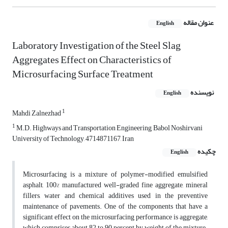
عنوان مقاله
English
Laboratory Investigation of the Steel Slag
Aggregates Effect on Characteristics of
Microsurfacing Surface Treatment
نویسنده
English
1
Mahdi Zalnezhad
1
M.D. Highways and Transportation Engineering, Babol Noshirvani
University of Technology, 4714871167, Iran
چکیده
English
Microsurfacing is a mixture of polymer-modified emulsified
asphalt, 100% manufactured well-graded fine aggregate, mineral
fillers, water and chemical additives used in the preventive
maintenance of pavements. One of the components that have a
significant effect on the microsurfacing performance is aggregate,
which comprises about 82 to 90 percent by weight of the mixture.