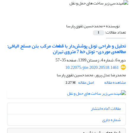
نویسنده =
محمدحسین تقوی پارسا
تعداد مقالات:
1
تحلیل و طراحی تونل پوشش‌دار با قطعات مرکب بتن مسلح الیافی:
مطالعه‌ی موردی- تونل خط 7 متروی تهران
دوره 6، شماره 4، زمستان 1399، صفحه
35-57
10.22075/jtie.2020.20518.1461
محمدرضا عدل پرور، محمدحسین تقوی پارسا
مشاهده مقاله
اصل مقاله
2.27 M
مقالات آماده انتشار
شماره جاری
شماره‌های پیشین نشریه