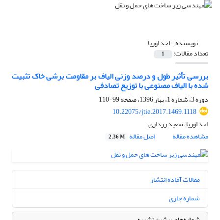
نویسنده =
احد اوریا
تعداد مقالات:
1
بررسی تأثیر طول و درصد وزنی الیاف بر مقاومت برشی خاک تثبیت
شده با الیاف مصنوعی با توزیع تصادفی
دوره 3، شماره 1، بهار 1396، صفحه
99-110
10.22075/jtie.2017.1469.1118
احد اوریا، سعید زرداری
مشاهده مقاله
اصل مقاله
2.36 M
مقالات آماده انتشار
شماره جاری
شماره‌های پیشین نشریه