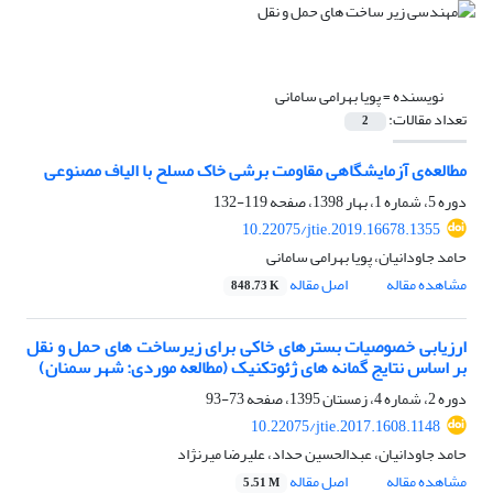
نویسنده =
پویا بهرامی سامانی
تعداد مقالات:
2
مطالعه‌ی آزمایشگاهی مقاومت برشی خاک مسلح با الیاف مصنوعی
دوره 5، شماره 1، بهار 1398، صفحه
119-132
10.22075/jtie.2019.16678.1355
حامد جاودانیان، پویا بهرامی سامانی
مشاهده مقاله
اصل مقاله
848.73 K
ارزیابی خصوصیات بسترهای خاکی برای زیرساخت های حمل و نقل
بر اساس نتایج گمانه های ژئوتکنیک (مطالعه موردی: شهر سمنان)
دوره 2، شماره 4، زمستان 1395، صفحه
73-93
10.22075/jtie.2017.1608.1148
حامد جاودانیان، عبدالحسین حداد، علیرضا میرنژاد
مشاهده مقاله
اصل مقاله
5.51 M