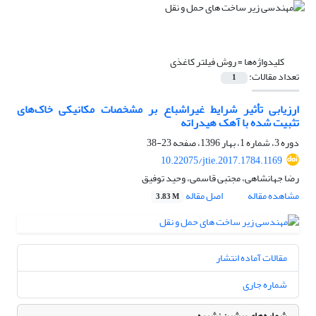
کلیدواژه‌ها =
روش فیلتر کاغذی
تعداد مقالات:
1
ارزیابی تأثیر شرایط غیراشباع بر مشخصات مکانیکی خاک‌های
تثبیت شده با آهک هیدراته
دوره 3، شماره 1، بهار 1396، صفحه
23-38
10.22075/jtie.2017.1784.1169
رضا جهانشاهی، مجتبی قاسمی، وحید توفیق
مشاهده مقاله
اصل مقاله
3.83 M
مقالات آماده انتشار
شماره جاری
شماره‌های پیشین نشریه