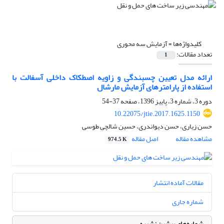
کلیدواژه‌ها =
آزمایش سه محوری
تعداد مقالات:
1
ارائه مدل تعیین چسبندگی و زاویه اصطکاک داخلی آسفالت با
استفاده از پارامترهای آزمایش مارشال
دوره 3، شماره 3، پاییز 1396، صفحه
37-54
10.22075/jtie.2017.1625.1150
حسن زیاری، حسن دیواندری، حسین شالچی طوسی
مشاهده مقاله
اصل مقاله
974.5 K
مقالات آماده انتشار
شماره جاری
شماره‌های پیشین نشریه