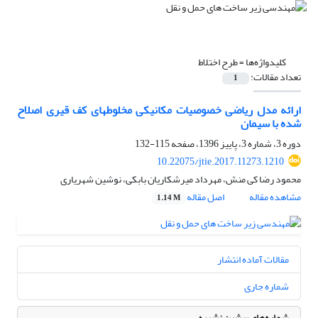
کلیدواژه‌ها =
طرح اختلاط
تعداد مقالات:
1
ارائه مدل ریاضی خصوصیات مکانیکی مخلوط‏های کف قیری اصلاح
شده با سیمان
دوره 3، شماره 3، پاییز 1396، صفحه
115-132
10.22075/jtie.2017.11273.1210
محمود رضا کی منش، مهرداد میرشکاریان بابکی، نوشین شهریاری
مشاهده مقاله
اصل مقاله
1.14 M
مقالات آماده انتشار
شماره جاری
شماره‌های پیشین نشریه