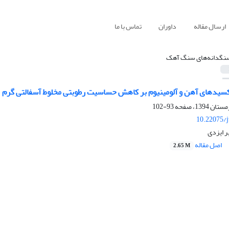
ارسال مقاله
داوران
تماس با ما
نگدانه‌های سنگ آهک
اکسیدهای آهن و آلومینیوم بر کاهش حساسیت رطوبتی مخلوط آسفالتی گرم
93-102
10.22075/j
ر ایزدی
اصل مقاله
2.65 M