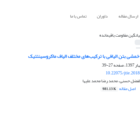
ارسال مقاله
داوران
تماس با ما
یانگین مقاومت باقیمانده
مشی بتن الیافی با ترکیب‌های‌ مختلف الیاف ماکروسینتتیک
27-39
10.22075/jtie.201
الفضل حسنی، محمد رضا محمد علیها
اصل مقاله
981.13 K