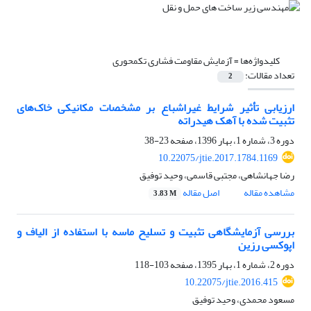
کلیدواژه‌ها =
آزمایش مقاومت فشاری تک‏محوری
تعداد مقالات:
2
ارزیابی تأثیر شرایط غیراشباع بر مشخصات مکانیکی خاک‌های
تثبیت شده با آهک هیدراته
دوره 3، شماره 1، بهار 1396، صفحه
23-38
10.22075/jtie.2017.1784.1169
رضا جهانشاهی، مجتبی قاسمی، وحید توفیق
مشاهده مقاله
اصل مقاله
3.83 M
بررسی آزمایشگاهی تثبیت و تسلیح ماسه با استفاده از الیاف و
اپوکسی رزین
دوره 2، شماره 1، بهار 1395، صفحه
103-118
10.22075/jtie.2016.415
مسعود محمدی، وحید توفیق