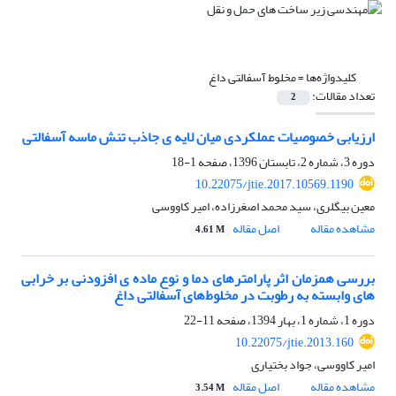
کلیدواژه‌ها =
مخلوط آسفالتی داغ
تعداد مقالات:
2
ارزیابی خصوصیات عملکردی میان لایه ی جاذب تنش ماسه آسفالتی
دوره 3، شماره 2، تابستان 1396، صفحه
1-18
10.22075/jtie.2017.10569.1190
معین بیگلری، سید محمد اصغرزاده، امیر کاووسی
مشاهده مقاله
اصل مقاله
4.61 M
بررسی همزمان اثر پارامترهای دما و نوع ماده‏ ی افزودنی بر خرابی‏
های وابسته به رطوبت در مخلوط‌های آسفالتی داغ
دوره 1، شماره 1، بهار 1394، صفحه
11-22
10.22075/jtie.2013.160
امیر کاووسی، جواد بختیاری
مشاهده مقاله
اصل مقاله
3.54 M