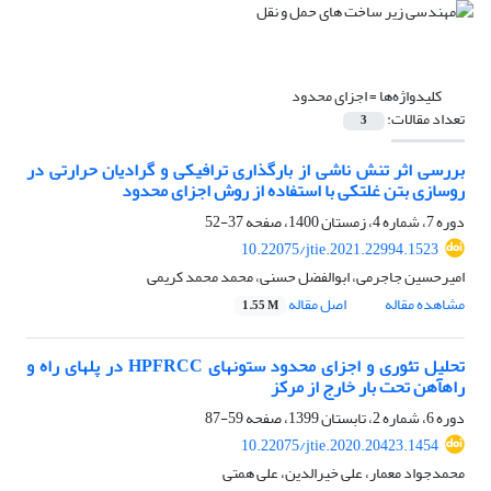
کلیدواژه‌ها =
اجزای محدود
تعداد مقالات:
3
بررسی اثر تنش‌ ناشی از بارگذاری ترافیکی و گرادیان حرارتی در
روسازی بتن غلتکی با استفاده از روش اجزای محدود
دوره 7، شماره 4، زمستان 1400، صفحه
37-52
10.22075/jtie.2021.22994.1523
امیرحسین جاجرمی، ابوالفضل حسنی، محمد محمد کریمی
مشاهده مقاله
اصل مقاله
1.55 M
تحلیل تئوری و اجزای محدود ستون‏های HPFRCC در پل‏های راه و
راه‏آهن تحت بار خارج از مرکز
دوره 6، شماره 2، تابستان 1399، صفحه
59-87
10.22075/jtie.2020.20423.1454
محمدجواد معمار، علی خیرالدین، علی همتی