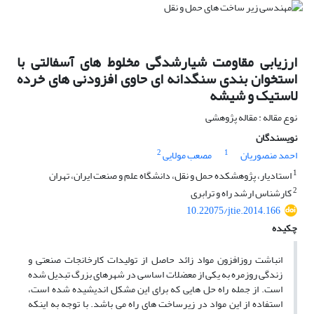
ارزیابی مقاومت شیارشدگی مخلوط‏ های آسفالتی با
استخوان‏ بندی سنگ‏دانه ‏ای حاوی افزودنی‏ های خرده
لاستیک و شیشه
نوع مقاله : مقاله پژوهشی
نویسندگان
2
1
احمد منصوریان
مصعب مولایی
1
استادیار، پژوهشکده حمل و نقل، دانشگاه علم و صنعت ایران، تهران
2
کارشناس ارشد راه و ترابری
10.22075/jtie.2014.166
چکیده
انباشت روزافزون مواد زائد حاصل از تولیدات کارخانجات صنعتی و
زندگی روزمره به یکی از معضلات اساسی در شهرهای بزرگ تبدیل شده
است. از جمله راه­ حل ­هایی که برای این مشکل اندیشیده شده است،
استفاده از این مواد در زیرساخت­ های راه می­ باشد. با توجه به اینکه