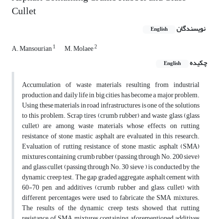
Cullet
نویسندگان
English
1
2
A. Mansourian
M. Molaee
چکیده
English
Accumulation of waste materials resulting from industrial
production and daily life in big cities has become a major problem.
Using these materials in road infrastructures is one of the solutions
to this problem. Scrap tires (crumb rubber) and waste glass (glass
cullet) are among waste materials whose effects on rutting
resistance of stone mastic asphalt are evaluated in this research.
Evaluation of rutting resistance of stone mastic asphalt (SMA)
mixtures containing crumb rubber (passing through No. 200 sieve)
and glass cullet (passing through No. 30 sieve ) is conducted by the
dynamic creep test. The gap graded aggregate, asphalt cement with
60-70 pen, and additives (crumb rubber and glass cullet) with
different percentages were used to fabricate the SMA mixtures.
The results of the dynamic creep tests showed that rutting
resistance of SMA mixtures containing aforementioned additives