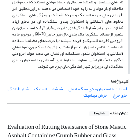
تایر­های مستعمل و شیشه ضایعاتی از جمله موادی هستند که حجم قابل
ملاحظه ­ای از مواد زائد را به خود اختصاص می ­دهند، در این تحقیق، اثر
افزودنی­ های خرده لاستیک و خرده شیشه بر ویژگی­ های عملکردی
مخلوط­ های آسفالتی با استخوان­ بندی سنگ­دانه­ ای در دمای زیاد
(مقاومت در برابر شیارافتادگی) مورد ارزیابی قرار گرفته است. برای این
منظور از مصالح سنگی با دانه بندی باز، قیر خالص70-60 و دو نوع ماده
افزودنی (خرده لاستیک و خرده شیشه) با درصدهای مختلف استفاده
شده است. نتایج حاصل از انجام آزمایش خزش دینامیک روی نمونه­ های
آسفالتی با استخوان­ بندی سنگ­دانه­ ای نشان می­ دهد مواد افزودنی
مذکور باعث افزایش مقاومت مخلوط­ های آسفالتی با استخوان­ بندی
سنگ­دانه ­ای در برابر شیار افتادگی جای چرخ می ­شوند.
کلیدواژه‌ها
آسفالت با استخوان‌بندی سنگ‌دانه‌ای
شیشه
لاستیک
شیار افتادگی
جای چرخ
خزش دینامیک
عنوان مقاله
English
Evaluation of Rutting Resistance of Stone Mastic
Asphalt Containing Crumb Rubber and Glass