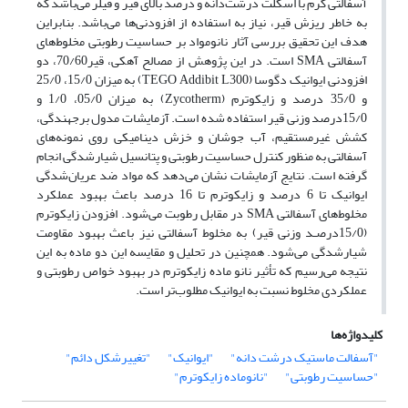
آسفالتی گرم با اسکلت درشت‌دانه و درصد بالای قیر و فیلر می‌باشد که
به خاطر ریزش قیر، نیاز به استفاده از افزودنی‌ها می‌باشد. بنابراین
هدف این تحقیق بررسی آثار نانومواد بر حساسیت رطوبتی مخلوط‌های
آسفالتی SMA است. در این پژوهش از مصالح آهکی، قیر70/60، دو
افزودنی ایوانیک دگوسا (TEGO Addibit L300) به میزان 15/0، 25/0
و 35/0 درصد و زایکوترم (Zycotherm) به میزان 05/0، 1/0 و
15/0درصد وزنی قیر استفاده شده است. آزمایشات مدول برجهندگی،
کشش غیرمستقیم، آب جوشان و خزش دینامیکی روی نمونه‌های
آسفالتی به منظور کنترل حساسیت رطوبتی و پتانسیل شیارشدگی انجام
گرفته است. نتایج آزمایشات نشان می‌دهد که مواد ضد عریان‌شدگی
ایوانیک تا 6 درصد و زایکوترم تا 16 درصد باعث بهبود عملکرد
مخلوط‌های آسفالتی SMA در مقابل رطوبت می‌شود. افزودن زایکوترم
(15/0درصـد وزنی قیر) به مخلوط آسفالتی نیز باعث بهبود مقاومت
شیارشدگی می‌شود. همچنین در تحلیل و مقایسه این دو ماده به این
نتیجه می‌رسیم که تأثیر نانو ماده زایکوترم در بهبود خواص رطوبتی و
عملکردی مخلوط نسبت به ایوانیک مطلوب‌تر است.
کلیدواژه‌ها
"آسفالت ماستیک درشت دانه"
"ایوانیک"
"تغییرشکل دائم"
"حساسیت رطوبتی"
"نانوماده زایکوترم"