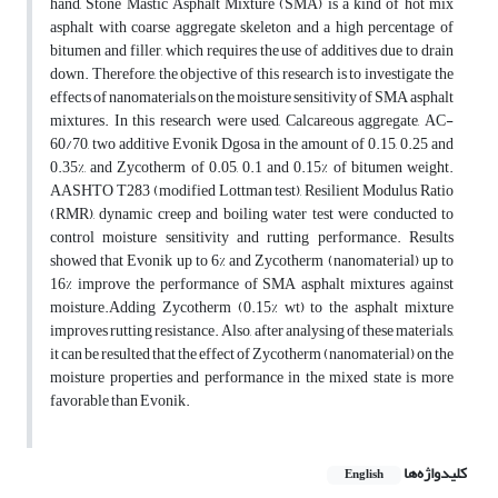
hand, Stone Mastic Asphalt Mixture (SMA) is a kind of hot mix
asphalt with coarse aggregate skeleton and a high percentage of
bitumen and filler, which requires the use of additives due to drain
down. Therefore, the objective of this research is to investigate the
effects of nanomaterials on the moisture sensitivity of SMA asphalt
mixtures. In this research were used, Calcareous aggregate, AC-
60/70, two additive Evonik Dgosa in the amount of 0.15, 0.25 and
0.35%, and Zycotherm of 0.05, 0.1 and 0.15% of bitumen weight.
AASHTO T283 (modified Lottman test), Resilient Modulus Ratio
(RMR), dynamic creep and boiling water test were conducted to
control moisture sensitivity and rutting performance. Results
showed that Evonik up to 6% and Zycotherm (nanomaterial) up to
16% improve the performance of SMA asphalt mixtures against
moisture.Adding Zycotherm (0.15% wt) to the asphalt mixture
improves rutting resistance. Also, after analysing of these materials,
it can be resulted that the effect of Zycotherm (nanomaterial) on the
moisture properties and performance in the mixed state is more
favorable than Evonik.
کلیدواژه‌ها
English