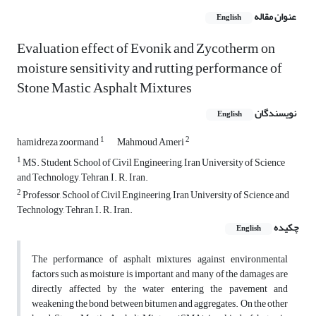
عنوان مقاله
English
Evaluation effect of Evonik and Zycotherm on
moisture sensitivity and rutting performance of
Stone Mastic Asphalt Mixtures
نویسندگان
English
1
2
hamidreza zoormand
Mahmoud Ameri
1
MS. Student, School of Civil Engineering, Iran University of Science
and Technology, Tehran, I. R. Iran.
2
Professor, School of Civil Engineering, Iran University of Science and
Technology, Tehran, I. R. Iran.
چکیده
English
The performance of asphalt mixtures against environmental
factors such as moisture is important and many of the damages are
directly affected by the water entering the pavement and
weakening the bond between bitumen and aggregates. On the other