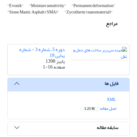
"Evonik"
"Moisture sensitivity"
"Permanent deformation"
"Stone Mastic Asphalt (SMA)"
"Zycotherm (nanomaterial)"
مراجع
دوره 5، شماره 3 - شماره
پیاپی 19
پاییز 1398
صفحه
1-16
فایل ها
XML
اصل مقاله
1.25 M
سابقه مقاله