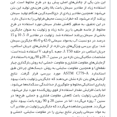
این بتن یکی از چالش‌های اصلی پیش رو در طرح مخلوط است. این
استفاده زیاد از مقادیر سیمان باعث بالا رفتن هزینه‌ی تولید این بتن
می‌شود؛ همچنین مقادیر زیادی از دی‌اکسید‌کربن هنگام تولید سیمان
پرتلند آزاد می‌شود که خطرات زیست محیطی فراوانی را به دنبال دارد.
در این تحقیق، به منظور کاهش مقدار سیمان مورد استفاده در طرح
مخلوط، از ماسه طبیعی با ریز دانه زیاد و زئولیت به عنوان جایگزین
بخشی از سیمان پرتلند استفاده شد. زئولیت در مقادیر 0، 5، 10 و 15
درصد در دو نسبت آب به مواد سیمانی 42/0 و 46/0 جایگزین سیمان
شد؛ برای بررسی ویژگی‌های بتن تازه، از آزمایش‌های جریان اسلامپ،
جریان اسلامپ در حلقه J، T50، جعبه L و قیف V استفاده شده است؛
مشخصات مکانیکی بتن تازه نیز در سنین 7، 28 و 90 روزه با استفاده از
آزمایش‌های مقاومت فشاری و مقاومت خمشی (به روش بارگذاری چهار
نقطه‌ای) و همچنین مقاومت سایشی به روش دیسک‌های چرخان طبق
استاندارد ASTM C779-A مورد بررسی قرار گرفت. نتایج
آزمایش‌های بتن تازه نشان می‌دهند که جایگزینی زئولیت باعث بهبود
پایداری استاتیکی مخلوط و جلوگیری از جداشدگی سنگدانه‌ها می‌شود،
اما باعث افزایش مقدار استفاده از فوق روان‌کننده مورد نیاز می‌شود.
جایگزینی زئولیت باعث کاهش مقاومت فشاری و خمشی طرح‌ها در
سنین 7 روزه می‌گردد؛ اما در سنین 28 و 90 روزه باعث بهبود نتایج
می‌گردد. همچنین مشاهده می‌گردد که جایگزینی زئولیت در مقادیر آب
به مواد سیمانی پایین‌تر نتایج بهتری را در مقاومت سایشی، خمشی و