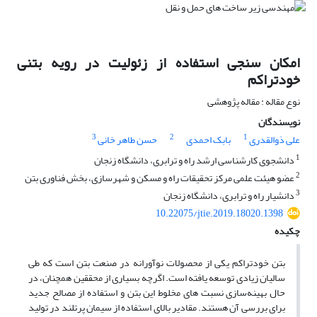
امکان سنجی استفاده از زئولیت در رویه بتنی
خودتراکم
نوع مقاله : مقاله پژوهشی
نویسندگان
3
2
1
علی ذوالقدری
بابک احمدی
حسن طاهر خانی
1
دانشجوی کارشناسی ارشد راه و ترابری، دانشگاه زنجان
2
عضو هیئت علمی مرکز تحقیقات راه و مسکن و شهرسازی، بخش فناوری بتن
3
دانشیار راه و ترابری، دانشگاه زنجان
10.22075/jtie.2019.18020.1398
چکیده
بتن خودتراکم یکی از محصولات نوآورانه در صنعت بتن است که طی
سالیان زیادی توسعه یافته است. اگرچه بسیاری از محققین همچنان، در
حال بهینه‌سازی نسبت های مخلوط این بتن و استفاده از مصالح جدید
برای بررسی آن هستند. مقادیر بالای استفاده از سیمان پرتلند در تولید