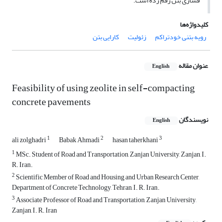
فشاری بتن رقم زده است.
کلیدواژه‌ها
رویه بتنی خودتراکم
زئولیت
کارایی بتن
عنوان مقاله
English
Feasibility of using zeolite in self-compacting
concrete pavements
نویسندگان
English
1
2
3
ali zolghadri
Babak Ahmadi
hasan taherkhani
1
MSc. Student of Road and Transportation, Zanjan University, Zanjan, I.
R. Iran.
2
Scientific Member of Road and Housing and Urban Research Center,
Department of Concrete Technology, Tehran, I. R. Iran.
3
Associate Professor of Road and Transportation, Zanjan University,
Zanjan, I. R. Iran