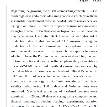
چکیده
English
Regarding the growing use of self-compacting concrete(SCC) in
roads, highways and airports, designing concrete structures with the
sustainable development view is needed. Many researchers are
trying to optimize SCC mixture proportions using new materials.
Using high content of Portland cement to produce SCC is one of the
major challenges. This high content of cement causes higher cost of
production. Also higher content of CO2 emission during the
production of Portland cement into atmosphere, is one of
environmental concerns. In this research, two approaches were
adopted to lower the Portland cement: river sand with high content
of fine particles and zeolite as the supplementary cementitious
materials(SCM) were used. Portland cement was replaced by
natural zeolite with the replacement levels of 5,10 and 15 percent in
0.42 and 0.46 of water to cementitious materials ratio. To
investigate the rheology of SCC mixtures, slump flow, visual
stability index, J-ring, T50, L-box and V-funnel tests were
employed. Mechanical properties of hardened concrete were
examined in 7, 28 and 90 days of curing, using compressive and
flexural bending(third-point loading) experiments; abrasion
resistance of concrete according to ASTM C779-A in 28 and 90