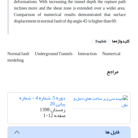
deformations. With increasing the tunnel depth, the rupture path
inclines more, and the shear zone is extended over a wider area.
Comparison of numerical results demonstrated that surface
displacement in normal fault of dip angle 45° is higher than 60°.
کلیدواژه‌ها
English
Normal fault
Underground Tunnels
Interaction
Numerical
modeling
مراجع
دوره 5، شماره 4 - شماره
پیاپی 20
زمستان 1398
صفحه
1-12
فایل ها