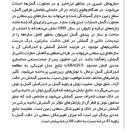
حمل‌و‌نقل شهری در مناطق لرزه‌خیز و در مجاورت گسل‌ها احداث
می‌شوند. در هنگام وقوع زلزله، در اثر جابجایی تفاضلی طرفین گسل،
سطح زمین دچار گسیختگی شده و می‌تواند به سازه‌های زیرسطحی در
مجاورت گسل خسارات جدی وارد سازد. بررسی زلزله‏های گذشته مانند
زلزله‌های ترکیه و تایوان در سال 1999 نشان می‌دهد
که با اجتناب از
ساخت و ساز در پهنه‌ی گسل نمی‌توان به‌طور کامل سازه‌ها را از
تهدیدات ناشی از گسلش در امان داشت.
بنابراین،
درک درست
مکانیزم‌های موجود در فرایند انتشار گسلش و اندرکنش آن با
سازه‌های زیر‌سطحی می‌تواند در طراحی منطقی و کاهش خطرات ناشی از
گسلش راهگشا باشد. در این تحقیق، پس از صحت‌سنجی مدل‏سازی
عددی المان محدود
ABAQUS
با نتایج مدل فیزیکی، به مطالعه
اندرکنش گسل نرمال با تونل‌های زیر‌زمینی پرداخته می‌شود. تأثیر
پارامترهای مختلف مانند موقعیت تونل نسبت به مسیر گسلش در حالت
آزاد، عمق تونل، صلبیت تونل و زاویه گسل بر اندرکنش گسل و تونل
بررسی می‌گردد. نتایج نشان می‌دهد که قرارگیری تونل در ناحیه برشی
در خاک موجب انحراف مسیر گسلش می‌شود و مشخص شد که عمق
مدفون تونل و قطر آن از پارامترهای مؤثر در گسترش ناحیه برشی در
گسلش نرمال در خاک و تغییر‌شکل سطحی زمین است. مقایسه نتایج
عددی بیانگر این است که میزان تغییرمکان سطحی در حالت گسل با
زاویه 45 درجه نسبت به حالت 60 درجه بیشتر است.