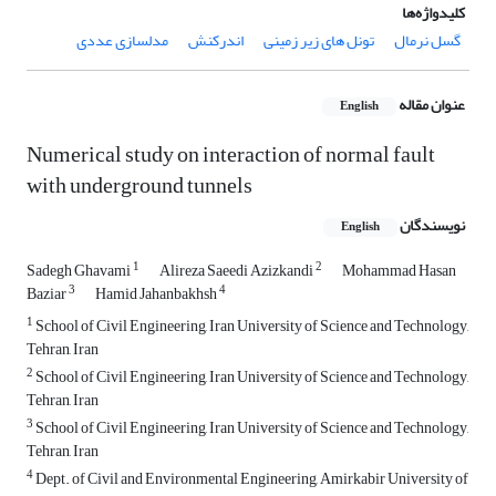
کلیدواژه‌ها
گسل نرمال
تونل های زیر زمینی
اندرکنش
مدلسازی عددی
عنوان مقاله
English
Numerical study on interaction of normal fault
with underground tunnels
نویسندگان
English
1
2
Sadegh Ghavami
Alireza Saeedi Azizkandi
Mohammad Hasan
3
4
Baziar
Hamid Jahanbakhsh
1
School of Civil Engineering, Iran University of Science and Technology,
Tehran, Iran
2
School of Civil Engineering, Iran University of Science and Technology,
Tehran, Iran
3
School of Civil Engineering, Iran University of Science and Technology,
Tehran, Iran
4
Dept. of Civil and Environmental Engineering, Amirkabir University of