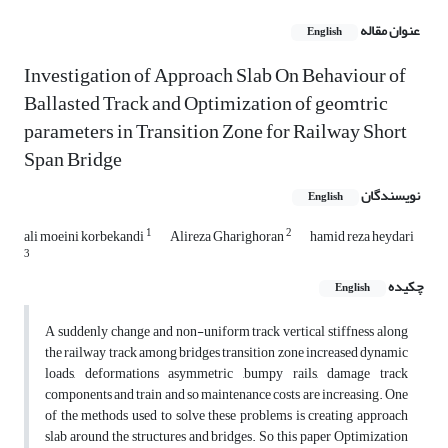
عنوان مقاله
English
Investigation of Approach Slab On Behaviour of
Ballasted Track and Optimization of geomtric
parameters in Transition Zone for Railway Short
Span Bridge
نویسندگان
English
1
2
ali moeini korbekandi
Alireza Gharighoran
hamid reza heydari
3
چکیده
English
A suddenly change and non-uniform track vertical stiffness along
the railway track among bridges transition zone increased dynamic
loads, deformations asymmetric ,bumpy rails, damage track
components and train and so maintenance costs are increasing. One
of the methods used to solve these problems is creating approach
slab around the structures and bridges. So this paper Optimization