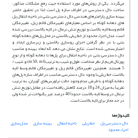
می‌گردد. یکی از روش‌های مورد استفاده جهت رفع مشکلات مذکور،
ساخت دال دسترسی در اطراف سازه پل است لذا در تحقیق حاضر
بهینه سازی پارامتر‌های هندسی دال دسترسی بتنی در ناحیه انتقال پل
های دهانه کوتاه بر اساس معیارهای تغییرمکان قائم ریل، تغییرمکان
قائم وسط لایه بالاست و توزیع تنش نرمال در لایه بالاست بررسی شده
است. مدل اجزاء محدود از خط ریلی بالاستی در محل پل‌های دهانه کوتاه
بتنی با در نظر گرفتن اجزای روسازی بالاستی و زیرسازی ایجاد و
اعتبارسنجی شده است. نتایج نشان می دهد که ابعاد بهینه و مناسب
دال دسترسی بتنی در ناحیه انتقال برای پل‌ها با دهانه کوتاه و از نوع
پورتال فریم از نظر ضخامت، طول و شیب به ترتیبcm 50، m 6 و شیب %
5 هستند. همچنین تغییرمکان قائم ریل و تغییرمکان قائم وسط لایه
بالاست خط ریلی با وجود دال دسترسی مناسب در اطراف سازه پل‌های
دهانه کوتاه و با فرض عدم وجود حالت تراورس‌های آویزان، به ترتیب
تقریباً به میزان 24 و 18 درصد کاهش یافته است در مقابل توزیع تنش
نرمال در وسط لایه بالاست حدوداً 40 درصد غیر یکنواخت تر شده ولی
در حد مجاز برای لایه بالاست است.
کلیدواژه‌ها
دال دسترسی پل
خط ریلی
ناحیه انتقال
بهینه سازی
مدل‌سازی
اجزاء محدود