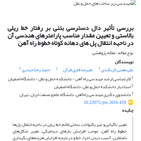
بررسی تأثیر دال دسترسی بتنی بر رفتار خط ریلی
بالاستی و تعیین مقدار مناسب پارامترهای هندسی آن
در ناحیه انتقال پل های دهانه کوتاه خطوط راه آهن
نوع مقاله : مقاله پژوهشی
نویسندگان
3
2
1
علی معینی کزبکندی
علیرضا قاری قرآن
حمید رضا حیدری
1
کارشناسی ارشد مهندسی راه آهن - دانشکده حمل و نقل - دانشگاه اصفهان
2
استادیار دانشکده حمل و نقل، دانشگاه اصفهان
3
دانشجوی دکتری مهندسی راه‌آهن، دانشگاه علم و صنعت ایران، تهران
10.22075/jtie.2016.459
چکیده
تغییر ناگهانی و غیر یکنواخت سختی قائم خط ریلی در ناحیه انتقال پل‌ها
خطوط راه آهن، موجب افزایش بارهای دینامیکی، تغییر شکل‌های
نامتقارن، آسیب دیدن اجزاء خط و در نتیجه افزایش هزینه‌های نگهداری