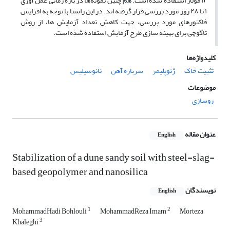
۱۲ مولار استفاده شده است. هم چنین نمونه‌ها در بازه زمانی عمل آوری
۱ تا ۲۸ روز مورد بررسی قرار گرفته اند. در این راستا با توجه به افزایش
فاکتورهای مورد بررسی، جهت کاهش تعداد آزمایش ها، از روش
تاگوچی برای بهینه سازی طرح آزمایش استفاده شده است.
کلیدواژه‌ها
تثبیت خاک
ژئوپلیمر
سرباره آهن
نانوسیلیس
موضوعات
روسازی
عنوان مقاله
English
Stabilization of a dune sandy soil with steel-slag-
based geopolymer and nanosilica
نویسندگان
English
1
2
MohammadHadi Bohlouli
MohammadReza Imam
Morteza
3
Khaleghi