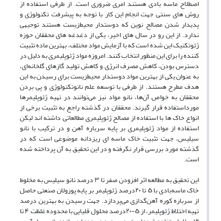
اصطلاح ماسه بادی هستند امری ضروری است. از طرفی استفاده از
روش های سنتی جهت انجام این کار با توجه به پیشرفت تکنولوژی و
پدیدار شدن مصالح نوین که دوستدار محیط‌زیست هستند توجیهی
ندارد. از این رو در سال های اخیر، یکی از دغدغه های محققان حوزه
ژئوتکنیک این شده است که با آزمایش مواد مختلف، بهترین ماده تثبیت
کننده را برای این منظور انتخاب کنند. امروزه مواد ژئوپلیمری به دلیل در
دسترس بودن، کاهش مصرف انرژی و کاهش تولید گازهای گلخانه‌ای،
به ‌عنوان یکی از بهترین مواد دوستدار محیط‌زیست برای رسیدن به این
هدف مطرح هستند. از طرفی با توسعه علم نانوتکنولوژی و پی بردن
محققان به خواص آن‌ها، نانو مواد نیز می‌توانند در تهیه ژئوپلیمرها
مورداستفاده قرار گیرند. محققان در گذشته راجع به تثبیت برخی از
انواع خاک ها با استفاده از مصالح ژئوپلیمری مطالعاتی داشته اند لیکن
استفاده از مواد ژئوپلیمری بر پایه سرباره آهن و در ترکیب با نانو
سیلیس، جهت تثبیت خاک ماسه ای ریزدانه موضوعی است که در
گذشته مورد بررسی قرار نگرفته و در این تحقیق به آن پرداخته شده
است.
این تحقیق به مطالعه اثر افزودن صفر تا ۳ درصد نانو سیلیس به مخلوط
خاک ماسه‌بادی با ۵ تا ۲۰درصد ژئوپلیمر بر پایه پوزولان صنعتی حاصل
از سرباره کوره آهن‌گدازی می‌پردازد. جهت رسیدن به بهترین درصد
تهیه اختلاط ژئوپلیمر، از ۵-۲۰درصد محلول قلیایی با محدوده غلظت ۴ تا