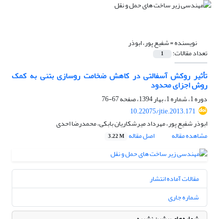
نویسنده =
شفیع پور، ابوذر
تعداد مقالات:
1
تأثیر روکش آسفالتی در کاهش ضخامت روسازی بتنی به کمک
روش اجزای محدود
دوره 1، شماره 1، بهار 1394، صفحه
67-76
10.22075/jtie.2013.171
ابوذر شفیع پور، مهرداد میرشکاریان بابکی، محمدرضا احدی
مشاهده مقاله
اصل مقاله
3.22 M
مقالات آماده انتشار
شماره جاری
شماره‌های پیشین نشریه