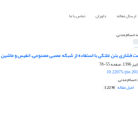
ارسال مقاله
داوران
تماس با ما
حسام مدنی
ت فشاری بتن غلتکی با استفاده از شبکه عصبی مصنوعی، انفیس و ماشین ب
55-78
10.22075/jtie.20
حسام مدنی
اصل مقاله
1.22 M