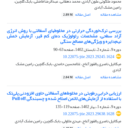
محمود ملکوتی علون آبادی، محمد دهقانی، عبدالرضا فاضلی، بابک گلچین،
رامین مشک آبادی
مشاهده مقاله
اصل مقاله
2.89 M
بررسی ترک‌خوردگی حرارتی در مخلوط‏های آسفالتی با روش انرژی
آزاد سطحی، مشخصات رئولوژیک دمای کم قیر، آزمایش خمش
نیم‌دایره و ویژگی‌های مصالح سنگی
دوره 9، شماره 2، تابستان 1402، صفحه
63-90
10.22075/jtie.2023.29245.1624
میکائیل ناصری یالقوزآغاج، غلامحسین حامدی، بابک گلچین، رامین مشک
آبادی
مشاهده مقاله
اصل مقاله
2.04 M
ارزیابی خرابی رطوبتی در مخلوط‌های آسفالتی حاوی افزودنی پلی‌تک
با استفاده از آزمایش‌های لاتمن اصلاح شده و چسبندگی Pull off
دوره 9، شماره 1، بهار 1402، صفحه
119-135
10.22075/jtie.2023.29638.1628
میکائیل ناصری یالقوزآغاج، مهدی ملاولی، بابک گلچین، رامین مشک آبادی