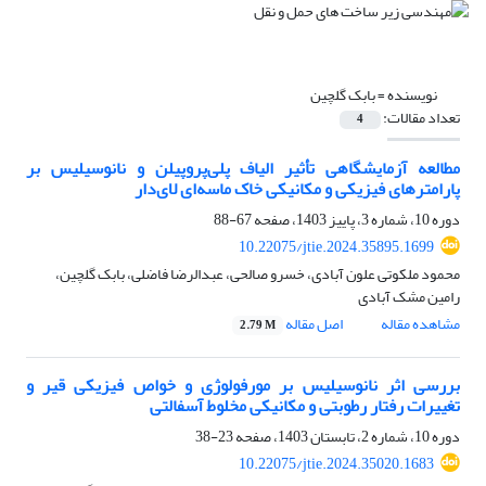
نویسنده =
بابک گلچین
تعداد مقالات:
4
مطالعه آزمایشگاهی تأثیر الیاف پلی‌پروپیلن و نانوسیلیس بر
پارامترهای فیزیکی و مکانیکی خاک ماسه‌ای لای‌دار
دوره 10، شماره 3، پاییز 1403، صفحه
67-88
10.22075/jtie.2024.35895.1699
محمود ملکوتی علون آبادی، خسرو صالحی، عبدالرضا فاضلی، بابک گلچین،
رامین مشک آبادی
مشاهده مقاله
اصل مقاله
2.79 M
بررسی اثر نانوسیلیس بر مورفولوژی و خواص فیزیکی قیر و
تغییرات رفتار رطوبتی و مکانیکی مخلوط آسفالتی
دوره 10، شماره 2، تابستان 1403، صفحه
23-38
10.22075/jtie.2024.35020.1683