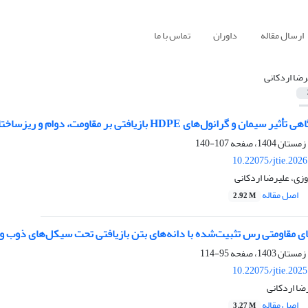
ارسال مقاله
داوران
تماس با ما
رضا اردکانی
انول‌های HDPE بازیافتی بر مقاومت، دوام و ریزساختار خاک ماسه‌ای
107-140
10.22075/jtie.202
وزی، علیرضا اردکانی
اصل مقاله
2.92 M
ای مقاومتی رس تثبیت‌شده با دانه‌های بتن بازیافتی تحت سیکل‌های ذوب و 
95-114
10.22075/jtie.202
ضا اردکانی
اصل مقاله
3.27 M