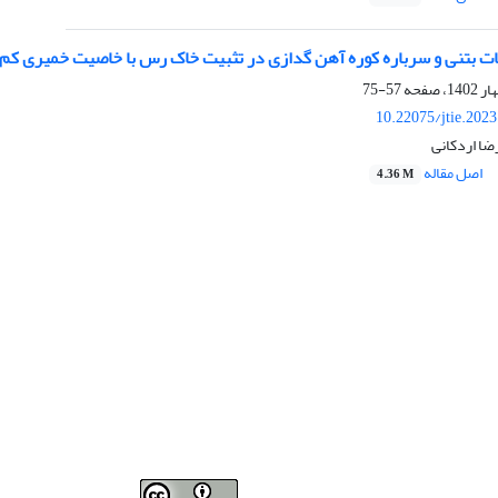
عات بتنی و سرباره کوره آهن گدازی در تثبیت خاک رس با خاصیت خمیری کم
57-75
10.22075/jtie.202
ضا اردکانی
اصل مقاله
4.36 M