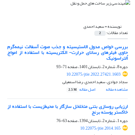
نویسنده =
سعید احمدی
تعداد مقالات:
2
بررسی خواص مدول الاستیسیته و جذب صوت آسفالت نیمه‌گرم
حاوی فیلرهای رسانای حرارت- الکتریسیته با استفاده از امواج
اُلتراسونیک
دوره 8، شماره 2، تابستان 1401، صفحه
71-93
10.22075/jtie.2022.27421.1603
سجاد جوادی، سعید احمدی، رضا اسمعیلی
مشاهده مقاله
اصل مقاله
2.5 M
ارزیابی روسازی بتنی متخلخل سازگار با محیط‌زیست با استفاده از
خاکستر پوسته برنج
دوره 1، شماره 2، تابستان 1394، صفحه
63-76
10.22075/jtie.2014.165