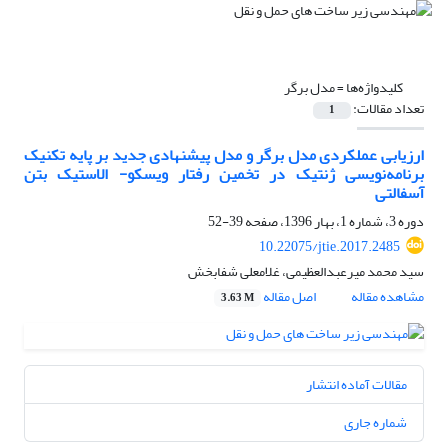
کلیدواژه‌ها =
مدل برگر
تعداد مقالات:
1
ارزیابی عملکردی مدل برگر و مدل پیشنهادی جدید بر پایه تکنیک
برنامه‌نویسی ژنتیک در تخمین رفتار ویسکو- الاستیک بتن
آسفالتی
دوره 3، شماره 1، بهار 1396، صفحه
39-52
10.22075/jtie.2017.2485
سید محمد میرعبدالعظیمی، غلامعلی شفابخش
مشاهده مقاله
اصل مقاله
3.63 M
مقالات آماده انتشار
شماره جاری