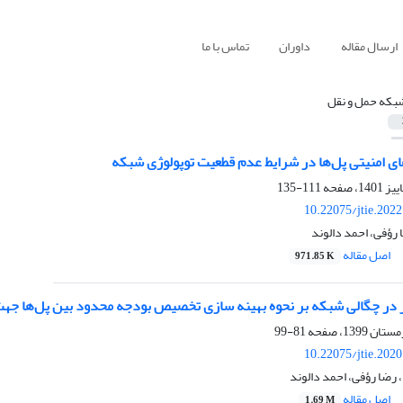
ارسال مقاله
داوران
تماس با ما
بکه حمل و نقل
ای امنیتی پل‌ها در شرایط عدم قطعیت توپولوژی شبکه
111-135
10.22075/jtie.202
رؤفی، احمد دالوند
اصل مقاله
971.85 K
ر در چگالی شبکه بر نحوه بهینه سازی تخصیص بودجه محدود بین پل‌‌ها جه
81-99
10.22075/jtie.202
 رضا رؤفی، احمد دالوند
اصل مقاله
1.69 M