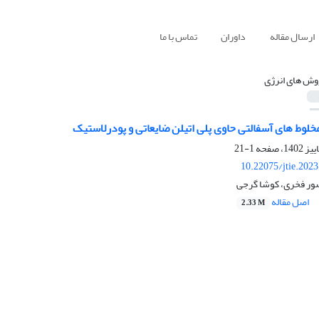
ارسال مقاله
داوران
تماس با ما
وش های انرژی
لوط های آسفالتی حاوی پلی اتیلن ضایعاتی و پودرلاستیک
1-21
10.22075/jtie.202
ور فخری، کوشا گرجی
اصل مقاله
2.33 M