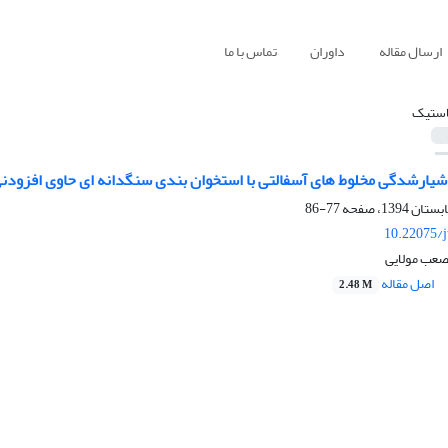
ارسال مقاله
داوران
تماس با ما
استیک
شیارشدگی مخلوط‏ های آسفالتی با استخوان‏ بندی سنگ‏دانه ‏ای حاوی افزود
77-86
10.22075/j
صعب مولایی
اصل مقاله
2.48 M