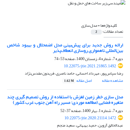
کلیدواژه‌ها =
مدل‌سازی
تعداد مقالات:
2
ارائه روش جدید برای پیش‌بینی مدل اضمحلال و بهبود شاخص
بین‌المللی ناهمواری روسازی انعطاف‌پذیر
دوره 7، شماره 4، زمستان 1400، صفحه
53-74
10.22075/jtie.2021.21865.1492
رضا سپاس‌پور، مهرداد احسانی، حامد ناصری، فریدون مقدس‌نژاد
مشاهده مقاله
اصل مقاله
1.62 M
مدل سازی خطر زمین لغزش با استفاده از روش تصمیم گیری چند
متغیره فضایی (مطالعه موردی: مسیر راه آهن جنوب غرب کشور)
دوره 7، شماره 1، بهار 1400، صفحه
37-52
10.22075/jtie.2020.21114.1472
عبدالخالق آروین، حمید بهبهانی، سعید منجم