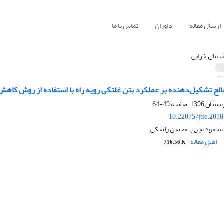
ارسال مقاله
داوران
تماس با ما
حتمال خرابی
لح تشکیل‌دهنده بر عملکرد بتن غلتکی رویه راه با استفاده از روش کاهش ا
49-64
10.22075/jtie.201
 محمود میری، محسن راشکی
اصل مقاله
716.56 K