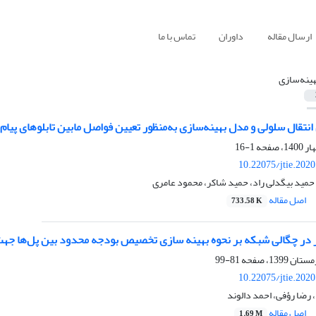
ارسال مقاله
داوران
تماس با ما
هینه‌سازی
تقال سلولی و مدل بهینه‌سازی به‌منظور تعیین فواصل مابین تابلوهای پیام 
1-16
10.22075/jtie.202
حمید بیگدلی راد، حمید شاکر، محمود عامری
اصل مقاله
733.58 K
ر در چگالی شبکه بر نحوه بهینه سازی تخصیص بودجه محدود بین پل‌‌ها جه
81-99
10.22075/jtie.202
 رضا رؤفی، احمد دالوند
اصل مقاله
1.69 M