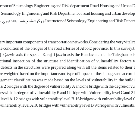
fessor of Seismology, Engineering and Risk department, Road, Housing and Urban D
n Seismology, Engineering and Risk Department of road, housing and urban developm
Instructor of Seismology, Engineering and Risk Department of Road, Ho
ery important components of transportation networks.Considering the very vital role
e condition of the bridges of the road arteries of Alborz province. In this survey, t
Qazvin axis, the special Karaj-Qazvin axis, the Kandavan axis, the Taleghan axis,
ctional inspection of the structure and identification of vulnerability factors
 defects in the structures were prepared along with all the items related to their
re weighted based on the importance and type of impact of the damage, and according 
ement classification was made based on the levels of vulnerability in the buildi
s: 2 bridges with the degree of vulnerability A and one bridge with the degree of vul
es with the degree of vulnerability B and 1 bridge with Vulnerability level C and 2 
 level A, 12 bridges with vulnerability level B, 16 bridges with vulnerability leve
vulnerability level A, 10 bridges with vulnerability level B, 9 bridges with vulnerabi