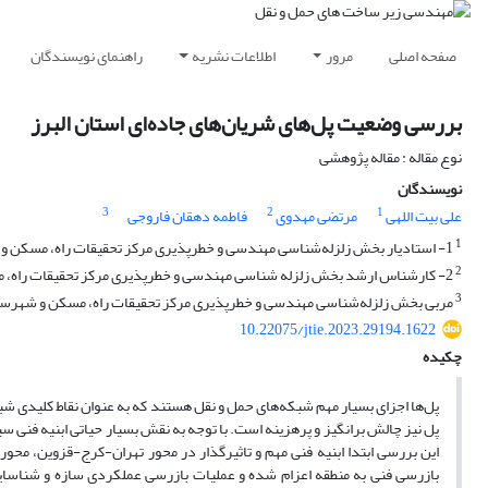
صفحه اصلی
مرور
اطلاعات نشریه
راهنمای نویسندگان
بررسی وضعیت پل‌های شریان‌های جاده‌ای استان البرز
نوع مقاله : مقاله پژوهشی
نویسندگان
3
2
1
علی بیت اللهی
مرتضی مهدوی
فاطمه دهقان فاروجی
1
1- استادیار بخش زلزله‌شناسی مهندسی و خطرپذیری مرکز تحقیقات راه، مسکن و شهرسازی، تهران، ایران
2
2- کارشناس ارشد بخش زلزله شناسی مهندسی و خطرپذیری مرکز تحقیقات راه، مسکن و شهرسازی، تهران، ایران
3
مربی بخش زلزله‌شناسی مهندسی و خطرپذیری مرکز تحقیقات راه، مسکن و شهرسازی
10.22075/jtie.2023.29194.1622
چکیده
پل‌ها اجزای بسیار مهم شبکه‌های حمل و نقل هستند که به عنوان نقاط کلیدی شبکه،
پل نیز چالش برانگیز و پرهزینه است. با توجه به نقش بسیار حیاتی ابنیه فنی س
این بررسی ابتدا ابنیه فنی مهم و تاثیرگذار در محور تهران-کرج-قزوین، مح
بازرسی فنی به منطقه اعزام شده و عملیات بازرسی عملکردی سازه و شناس