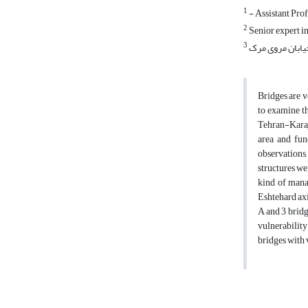
1
- Assistant Pro
2
Senior expert i
3
Bridges are v
to examine th
Tehran-Karaj-
area and fun
observations,
structures we
kind of manag
Eshtehard axi
A and 3 bridg
vulnerability
bridges with 