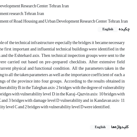
evelopment Research Center, Tehran, Iran
ent research, Tehran, Iran
بزرگراه شیخ فضل الله نوری خیابان مروی مرکusing and Urban Development Research Center, Tehran, Iran
چکیده
English
 of the technical infrastructure especially the bridges, it became necessary
he first, important and influential technical buildings were identified in the
 and the Eshtehard axis. Then, technical inspection groups were sent to the
 were carried out based on pre-prepared checklists. After extensive field
 current physical and functional condition. All the parameters taken in the
to all the taken parameters as well as the importance coefficient of each, a
ngs of the province into four groups. According to the results obtained in
nerability B, in the Taleghan axis: 2 bridges with the degree of vulnerability
bridges with vulnerability level D, in the Karaj-Qazvin axis: 10 bridges with
l C and 3 bridges with damage level D vulnerability and in Kandavan axis: 11
lity level C and 2 bridges with vulnerability level D were identified.
کلیدواژه‌ها
English