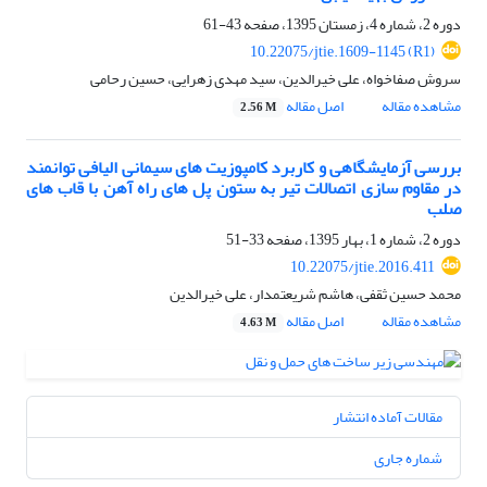
دوره 2، شماره 4، زمستان 1395، صفحه
43-61
10.22075/jtie.1609-1145 (R1)
سروش صفاخواه، علی خیرالدین، سید مهدی زهرایی، حسین رحامی
مشاهده مقاله
اصل مقاله
2.56 M
بررسی آزمایشگاهی و کاربرد کامپوزیت‏ های سیمانی الیافی توانمند
در مقاوم‏ سازی اتصالات تیر به ستون پل‏ های راه‏ آهن با قاب‏ های
صلب
دوره 2، شماره 1، بهار 1395، صفحه
33-51
10.22075/jtie.2016.411
محمد حسین ثقفی، هاشم شریعتمدار، علی خیرالدین
مشاهده مقاله
اصل مقاله
4.63 M
مقالات آماده انتشار
شماره جاری