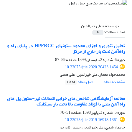
نویسنده =
علی خیرالدین
تعداد مقالات:
6
تحلیل تئوری و اجزای محدود ستون‏های HPFRCC در پل‏های راه و
راه‏آهن تحت بار خارج از مرکز
دوره 6، شماره 2، تابستان 1399، صفحه
59-87
10.22075/jtie.2020.20423.1454
محمدجواد معمار، علی خیرالدین، علی همتی
مشاهده مقاله
اصل مقاله
1.8 M
مطالعه آزمایشگاهی شاخص های خرابی اتصالات تیر-ستون پل های
راه آهن بتنی با فولاد مقاومت بالا تحت بار سیکلیک
دوره 5، شماره 3، پاییز 1398، صفحه
51-70
10.22075/jtie.2019.16918.1361
حامد ارشدی، علی خیرالدین، حسین نادرپور