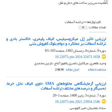
کلیدواژه‌ها =
تراشه آسفالت
تعداد مقالات:
4
ارزیابی تاثیر ژل میکروسیلیس، الیاف پلیمری، خاکستر بادی و
تراشه آسفالت بر عملکرد و دوام بلوک کفپوش بتنی
دوره 9، شماره 4، زمستان 1402، صفحه
103-83
10.22075/jtie.2024.32473.1658
وحید طاهری، میکائیل ناصری یالقوزآغاج، نازنین محمدی
مشاهده مقاله
اصل مقاله
2.86 M
ارزیابی آزمایشگاهی مخلوط‌های SMA حاوی الیاف نخل خرما،
ته‌سیگار و درصد‌های مختلف تراشه آسفالت
دوره 7، شماره 3، پاییز 1400، صفحه
1-20
10.22075/jtie.2021.23954.1546
سجاد تعجبیان، امیر کاووسی