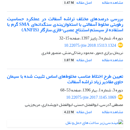
مشاهده مقاله
اصل مقاله
1.47 M
بررسی درصدهای مختلف تراشه آسفالت در عملکرد حساسیت
رطوبتی مخلوط آسفالتی با استخوان‌بندی سنگدانه‌ای SMA گرم با
استفاده از سیستم استنتاج عصبی-فازی سازگار (ANFIS)
دوره 4، شماره 3، پاییز 1397، صفحه
15-32
10.22075/jtie.2018.15113.1324
نریمان برازی جمور، محمود رضا کی منش، منصور فخری
مشاهده مقاله
اصل مقاله
1.07 M
تعیین طرح اختلاط مناسب مخلوط‌های اساس تثبیت شده با سیمان
حاوی مقادیر زیاد تراشه آسفالت
دوره 3، شماره 1، بهار 1396، صفحه
53-68
10.22075/jtie.2017.1145.1069
مصطفی آدرسی، ابوالفضل حسنی، ابوالفضل خویشداری، مریم زینی
مشاهده مقاله
اصل مقاله
4.22 M