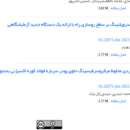
ی، محمد کاظم شربتدار، حسین نادرپور
اصل مقاله
3.02 M
روپلنینگ بر سطح روسازی راه با ارائه یک دستگاه جدید آزمایشگاهی
10.22075/jtie.202
هناد
اصل مقاله
1.77 M
 مخلوط میکروسرفیسینگ حاوی پودر سرباره فولاد کوره اکسیژنی به‌عنوا
10.22075/jtie.202
مد حیدری، مهدی زال نژاد
اصل مقاله
1.77 M