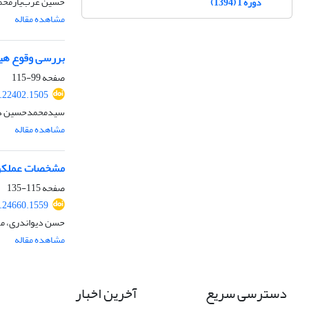
حسین عرب‌یارمحمد
دوره 1 (1394)
مشاهده مقاله
بررسی وقوع هید
صفحه
99-115
1.22402.1505
سیدمحمدحسین د
مشاهده مقاله
مشخصات عملکردی
صفحه
115-135
1.24660.1559
حسن دیواندری، مح
مشاهده مقاله
دسترسی سریع
آخرین اخبار