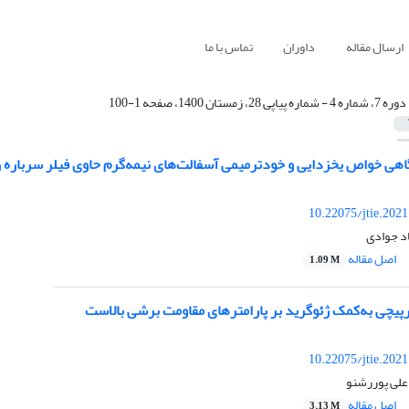
ارسال مقاله
داوران
تماس با ما
دوره 7، شماره 4 - شماره پیاپی 28، زمستان 1400، صفحه 1-100
هی خواص یخ‏زدایی و خودترمیمی آسفالت‌های نیمه‌گرم حاوی فیلر سرباره 
10.22075/jtie.202
د جوادی
اصل مقاله
1.09 M
پیچی به‌کمک ژئوگرید بر پارامتر‌های مقاومت برشی بالاست
10.22075/jtie.202
علی پوررشنو
اصل مقاله
3.13 M